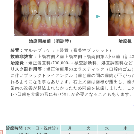
治療開始前（初診時）
治療後
装置：
マルチブラケット装置（審美性ブラケット）
抜歯非抜歯：
上顎右側犬歯上顎左側下顎両側第2小臼歯（計4
治療費：
矯正装置料\700,000-＋検査診断料、処置調整料な
リスク副作用等：
矯正治療用のエラスティック（口腔内ゴム
に伴いブラックトライアングル（歯と歯の間の歯肉が下がっ
れるようになる事もあります。右上犬歯は歯根が露出し、歯
歯肉の改善が見込まれなかったため同歯を抜歯しました。こ
1小臼歯を犬歯の形に被せ治しが必要となることもあります。
診療時間
（木・日・祝休診）
月
火
水
木