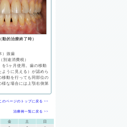
（動的治療終了時）
本）抜歯
ど（別途消費税）
）を5ヶ月使用。歯の移動
たように見える）が認めら
の移動を行っても同部位の
の様な場合には上顎右側第
このページのトップに戻る >>
治療例一覧に戻る >>
金
土
日