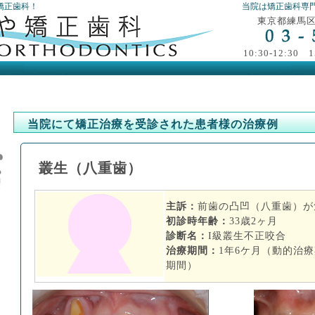
矯正歯科！
当院は矯正歯科専
東京都練馬区高
10:30-12:3
当院にて矯正治療を受診された患者様の治療例
叢生（八重歯）
主訴：
前歯の凸凹（八重歯）が
初診時年齢：
33歳2ヶ月
診断名：
I級叢生不正咬合
治療期間：
1年6ケ月（動的治
期間）