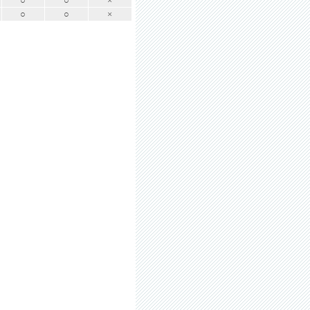
○
○
×
○
○
×